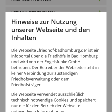
VERWANDTE THEMEN
Hinweise zur Nutzung
Auf dieser Seite finden Sie
empfohlene
unserer Webseite und den
Steuerberater und Immobilienmakler
in
Inhalten
Bad Homburg. Nachfolgend erhalten Sie
Antworten auf die häufigsten Fragen zu den
Die Webseite „friedhof-badhomburg.de“ ist ein
Infoportal über die Friedhöfe in Bad Homburg
Themen
Steuern und Immobilien im Erb-
und wird von der Engelsfunke GmbH
und Trauerfall
.
betrieben. Der Betreiber der Webseite steht in
keiner Verbindung zur zuständigen
Wir nehmen die Qualität unserer
Friedhofsverwaltung oder dem
Friedhofsträger.
Empfehlungen sehr ernst
. Sollten Sie mit
einem der hier gelisteten Unternehmen
Die Webseite verwendet ausschließlich
grob unzufrieden sein, teilen Sie uns dies
technisch notwendige Cookies und speichert
nur die für den Betrieb der Webseite
bitte per
E-Mail
mit.
notwendigen Informationen.