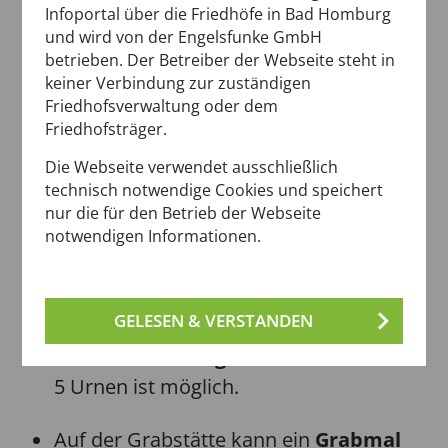
Infoportal über die Friedhöfe in Bad Homburg
Das
Nutzungsrecht
wird für die Dauer
und wird von der Engelsfunke GmbH
von 40 Jahren erworben.
betrieben. Der Betreiber der Webseite steht in
keiner Verbindung zur zuständigen
Friedhofsverwaltung oder dem
Eine
Verlängerung
des
Friedhofsträger.
Nutzungsrechts ist möglich.
Die Webseite verwendet ausschließlich
Der
Vorrauserwerb
des
technisch notwendige Cookies und speichert
nur die für den Betrieb der Webseite
Nutzungsrechts ist möglich.
notwendigen Informationen.
Das Aufstellen von
Grabschmuck
an
der Grabstätte ist möglich
GELESEN & VERSTANDEN
Die
Zubestattung
von bis zu weiteren
5 Urnen ist möglich.
Auf der Grabstätte kann ein
Grabmal