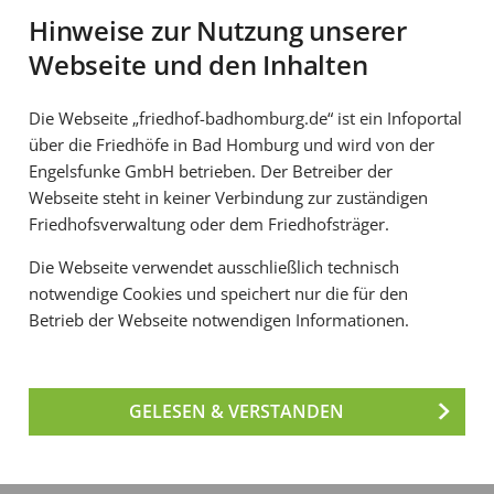
Hinweise zur Nutzung unserer
Eine
Verlängerung
des Nutzungsrechts ist
nicht
Webseite und den Inhalten
Der
Vorrauserwerb
des Nutzungsrechts ist
nich
Die Webseite „friedhof-badhomburg.de“ ist ein Infoportal
über die Friedhöfe in Bad Homburg und wird von der
Das Aufstellen von
Grabschmuck
an der Grabstä
Engelsfunke GmbH betrieben. Der Betreiber der
Webseite steht in keiner Verbindung zur zuständigen
Die
Zubestattung
von weiteren Urnen ist
nicht
m
Friedhofsverwaltung oder dem Friedhofsträger.
Die Grabstätte kann mit einer bodengleichen
Gr
Die Webseite verwendet ausschließlich technisch
werden.
notwendige Cookies und speichert nur die für den
Betrieb der Webseite notwendigen Informationen.
Hinweis:
Die Zubestattung einer weiteren Urnen is
Bestattung tief erfolgt ist. Für die Zubestattung e
GELESEN & VERSTANDEN
des Urnenwiesengrabs erworben werden. Außerhalb
Verlängerung des Nutzungsrechts ausgeschlossen.