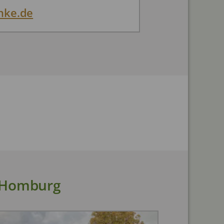
nke.de
d Homburg