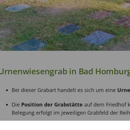
Urnenwiesengrab in Bad Hombur
Bei dieser Grabart handelt es sich um eine
Urne
Die
Position der Grabstätte
auf dem Friedhof 
Belegung erfolgt im jeweiligen Grabfeld der Rei
Das
Nutzungsrecht
wird für die Dauer von 20 